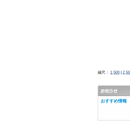
縮尺：
1,500
|
2,5
おすすめ情報