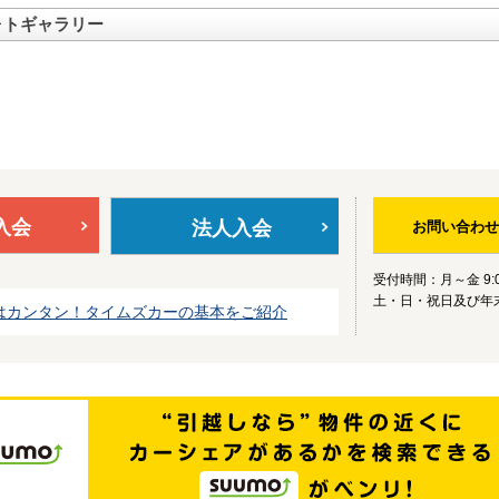
ォトギャラリー
入会
法人入会
お問い合わせ
受付時間：月～金 9:0
土・日・祝日及び年
はカンタン！タイムズカーの基本をご紹介