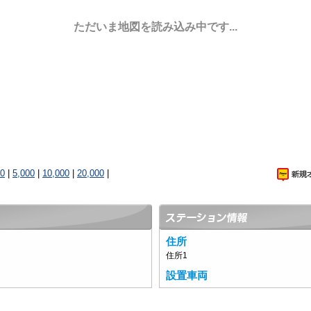
ただいま地図を読み込み中です...
00
|
5,000
|
10,000
|
20,000
|
住所
住所1
設置車両