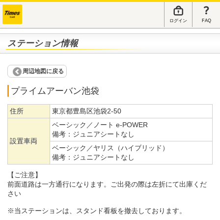
ログイン
FAQ
ステーション情報
周辺地図に戻る
プライムアーバン池袋
住所
東京都豊島区池袋2-50
ベーシック／ノート e-POWER
備考：
ジュニアシートなし
設置車両
ベーシック／ヤリス（ハイブリッド）
備考：
ジュニアシートなし
【ご注意】
前面道路は一方通行になります。ご出発の際は左折にて出庫くだ
さい
※当ステーションは、スタンド看板を撤去しております。