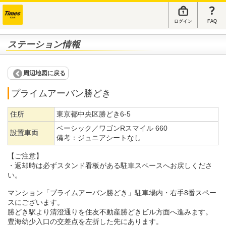
ログイン
FAQ
ステーション情報
周辺地図に戻る
プライムアーバン勝どき
住所
東京都中央区勝どき6-5
ベーシック／ワゴンRスマイル 660
設置車両
備考：
ジュニアシートなし
【ご注意】
・返却時は必ずスタンド看板がある駐車スペースへお戻しくださ
い。
マンション「プライムアーバン勝どき」駐車場内・右手8番スペー
スにございます。
勝どき駅より清澄通りを住友不動産勝どきビル方面へ進みます。
豊海幼少入口の交差点を左折した先にあります。