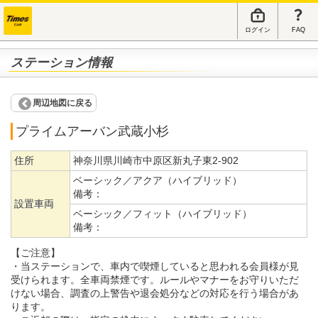
ログイン
FAQ
ステーション情報
周辺地図に戻る
プライムアーバン武蔵小杉
住所
神奈川県川崎市中原区新丸子東2-902
ベーシック／アクア（ハイブリッド）
備考：
設置車両
ベーシック／フィット（ハイブリッド）
備考：
【ご注意】
・当ステーションで、車内で喫煙していると思われる会員様が見
受けられます。全車両禁煙です。ルールやマナーをお守りいただ
けない場合、調査の上警告や退会処分などの対応を行う場合があ
ります。