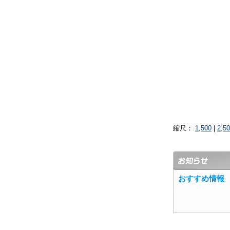
縮尺：
1,500
|
2,5
おすすめ情報