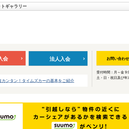
ォトギャラリー
入会
法人入会
お問い合わせ
受付時間：月～金 9:0
土・日・祝日及び年
はカンタン！タイムズカーの基本をご紹介