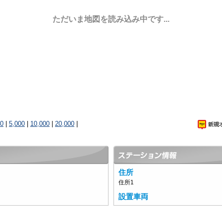
ただいま地図を読み込み中です...
00
|
5,000
|
10,000
|
20,000
|
住所
住所1
設置車両