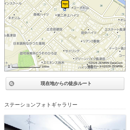
©2026 ZENRIN DataCom
地図データ©2026 ZENRIN
100m
現在地からの徒歩ルート
ステーションフォトギャラリー