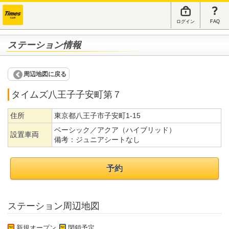
ログイン
FAQ
ステーション情報
周辺地図に戻る
タイムズ八王子子安町第７
住所
東京都八王子市子安町1-15
ベーシック／アクア（ハイブリッド）
設置車両
備考：
ジュニアシートなし
予約
ステーション周辺地図
新規オープン
閉鎖予定