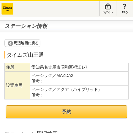
ログイン
FAQ
ステーション情報
周辺地図に戻る
タイムズ山王通
住所
愛知県名古屋市昭和区福江1-7
ベーシック／MAZDA2
備考：
設置車両
ベーシック／アクア（ハイブリッド）
備考：
予約