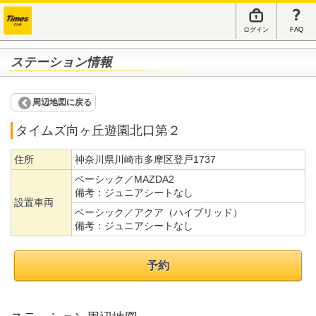
ログイン
FAQ
ステーション情報
周辺地図に戻る
タイムズ向ヶ丘遊園北口第２
住所
神奈川県川崎市多摩区登戸1737
ベーシック／MAZDA2
備考：
ジュニアシートなし
設置車両
ベーシック／アクア（ハイブリッド）
備考：
ジュニアシートなし
予約