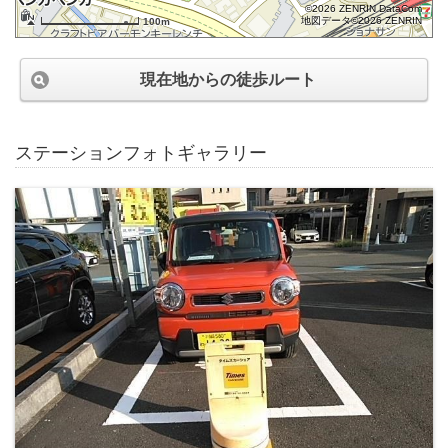
©2026 ZENRIN DataCom
地図データ©2026 ZENRIN
100m
現在地からの徒歩ルート
ステーションフォトギャラリー