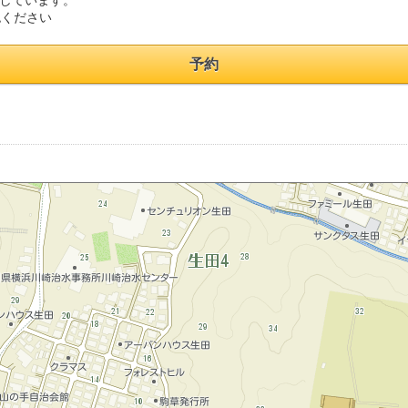
置しています。
認ください
予約