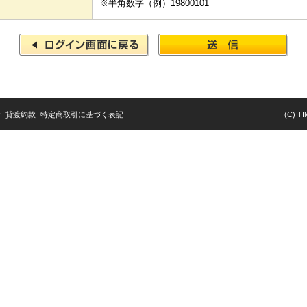
※半角数字（例）19800101
針
貸渡約款
特定商取引に基づく表記
(C) TI