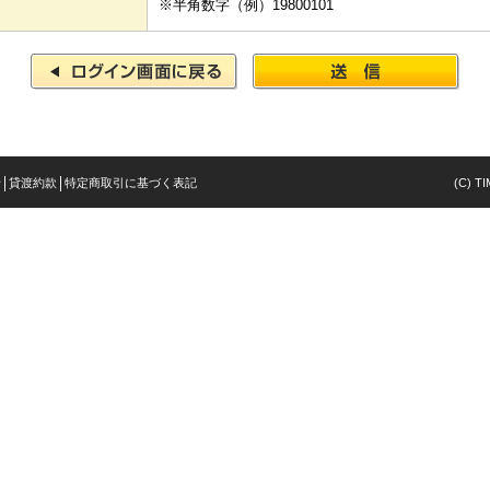
※半角数字（例）19800101
針
貸渡約款
特定商取引に基づく表記
(C) TI