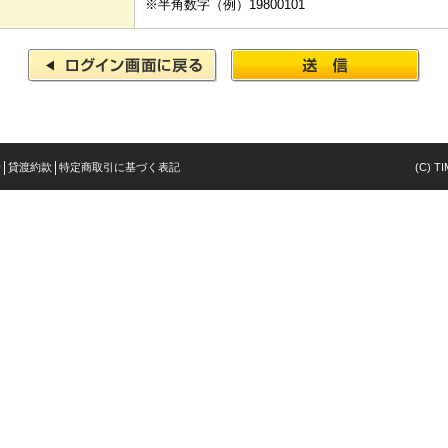
※半角数字（例）19800101
針
貸渡約款
特定商取引に基づく表記
(C) TI