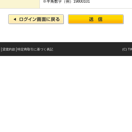
※半角数字（例）19800101
針
貸渡約款
特定商取引に基づく表記
(C) TI