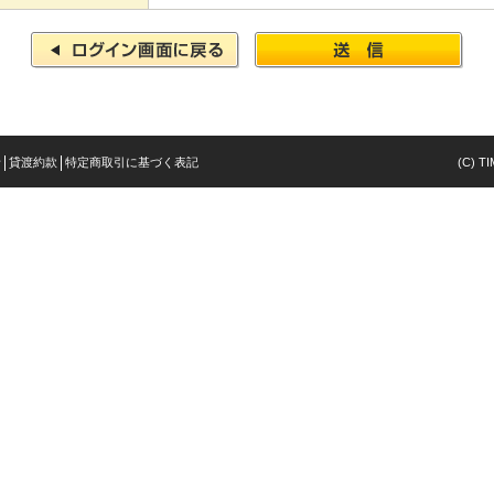
針
貸渡約款
特定商取引に基づく表記
(C) TI