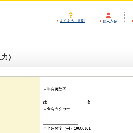
よくあるご質問
個人入会
入力）
※半角英数字
姓
名
※全角カタカナ
※半角数字（例）19800101