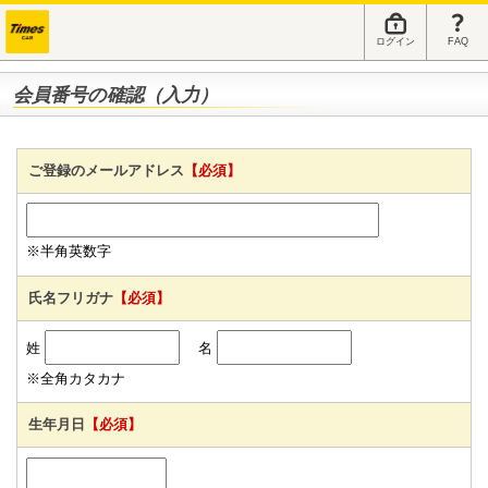
ログイン
FAQ
会員番号の確認（入力）
ご登録のメールアドレス
【必須】
※半角英数字
氏名フリガナ
【必須】
姓
名
※全角カタカナ
生年月日
【必須】