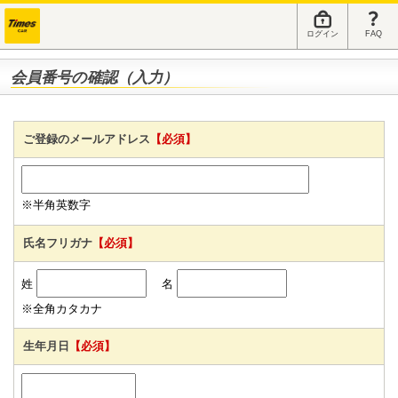
ログイン
FAQ
会員番号の確認（入力）
ご登録のメールアドレス
【必須】
※半角英数字
氏名フリガナ
【必須】
姓
名
※全角カタカナ
生年月日
【必須】