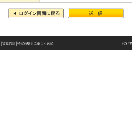
針
貸渡約款
特定商取引に基づく表記
(C) TI