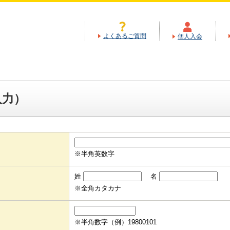
よくあるご質問
個人入会
入力）
※半角英数字
姓
名
※全角カタカナ
※半角数字（例）19800101