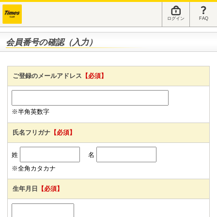
ログイン
FAQ
会員番号の確認（入力）
ご登録のメールアドレス
【必須】
※半角英数字
氏名フリガナ
【必須】
姓
名
※全角カタカナ
生年月日
【必須】