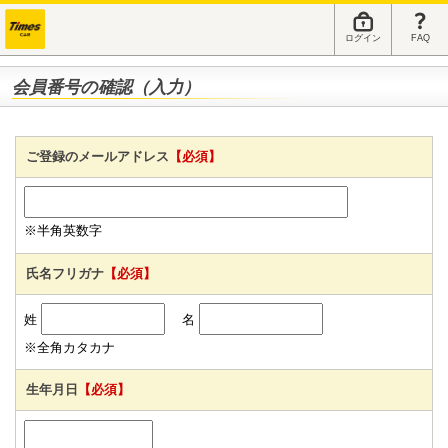
ログイン
FAQ
会員番号の確認（入力）
ご登録のメールアドレス
【必須】
※半角英数字
氏名フリガナ
【必須】
姓
名
※全角カタカナ
生年月日
【必須】