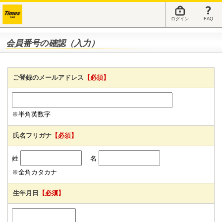
ログイン
FAQ
会員番号の確認（入力）
ご登録のメールアドレス
【必須】
※半角英数字
氏名フリガナ
【必須】
姓
名
※全角カタカナ
生年月日
【必須】