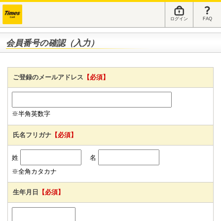
ログイン
FAQ
会員番号の確認（入力）
ご登録のメールアドレス
【必須】
※半角英数字
氏名フリガナ
【必須】
姓
名
※全角カタカナ
生年月日
【必須】