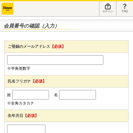
ログイン
FAQ
会員番号の確認（入力）
ご登録のメールアドレス
【必須】
※半角英数字
氏名フリガナ
【必須】
姓
名
※全角カタカナ
生年月日
【必須】