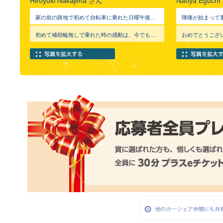
Hiroyuki Nakajima さん
Naoya Eguch
家の前の路地で初めて自転車に乗れた日曜午後、 楽しくてどうしても公道で走りたい末娘。 急なことでしたが、気持ちは痛いほどわかるので、 車で三十分の交通公園へ。 気持ちを活かせて本当に良かったと、 写真の笑顔で改めて痛感。
初めて補助輪無しで乗れた時の感動は、今でも覚えていたりしますよね。とても印象的な瞬間ですね！