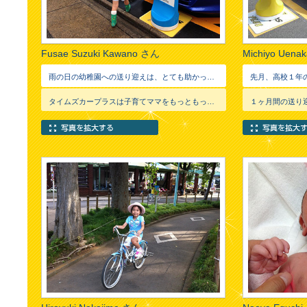
Fusae Suzuki Kawano さん
Michiyo Uena
雨の日の幼稚園への送り迎えは、とても助かっています。子供も今日は、どっちの色かなぁと言いながらとても楽しんでいます。 最近は、第2子を妊娠中のため自転車に乗れず、毎日幼稚園や習い事の送迎にタイムズを利用させてもらってます。 タイムズを初めて知る周りの友達にも、羨ましがられています。ありがとーございます。
タイムズカープラスは子育てママをもっともっと応援していきます！