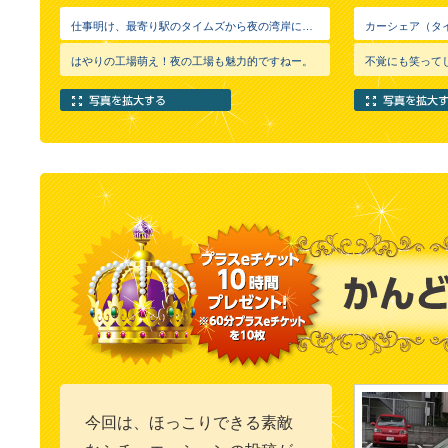
仕事明け、最寄り駅のタイムズから夜の湾岸に繰り出して、潮風を感じながらの工場夜景ウォッチング！ 24時間レンタル可能なタイムズカープラスならではの、ちょっとしたロマンチック（？）なひとときです。仕事の疲れもバッチリ解消！
はやりの工場萌え！夜の工場も魅力的ですねー。
今回は、ほっこりできる素敵