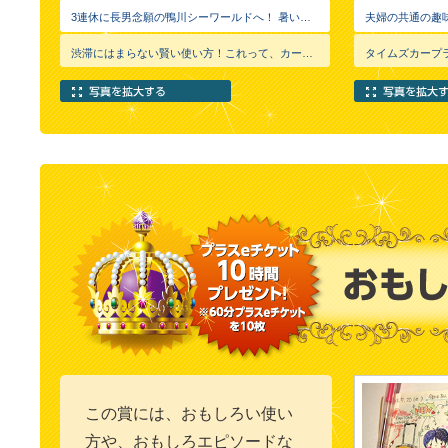
3連休に長男念願の鴨川シーワールドへ！ 暑い中、行き帰り渋滞じゃ親の体力がもたないと思ったので、、 都内から木更津まで渋滞を避け、総武線快速でサクッと！ 木更津から目的地まではカーシェア（タイムズカープラス）http://plus.timescar.jp/sp39569 案の定、木更津からはスイスイ（≧∇≦） 6時間パック+バック延長でレンタカーよりお得 シーワールドを堪能した帰り道は、子どもたちは車内で爆睡 返却後、帰りの電車でパパとママはビールとおつまみでのんびりプチ宴会(o^^o) 大人も子どももストレスフリーなお出かけでした！
渋滞にはまらない賢い使い方！これって、カーシェアならではですよね～うまいっ！
この賞には、おもしろい使い
方や、おもしろエピソードな