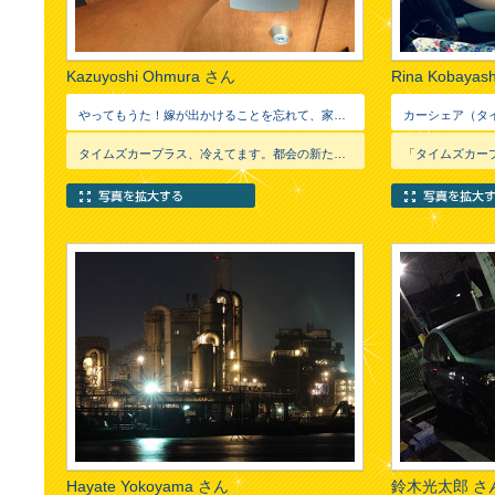
Kazuyoshi Ohmura さん
Rina Kobayas
やってもうた！嫁が出かけることを忘れて、家の鍵を持たずに歯医者にきてしまった。治療の後どうやって時間潰すか・・・そうや⁈カープラスがある。予約可の水色を祈りながら無事6hパックGet! 車内はMaxCool今日のカープラスは真夏のオアシスでした。
タイムズカープラス、冷えてます。都会の新たな避暑地としてご活用いただきありがとうございます！
Hayate Yokoyama さん
鈴木光太郎 さ